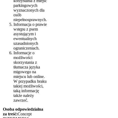
korzystania z miejsc
parkingowych
wyznaczonych dla
osób
niepełnosprawnych.
Informacja o prawie
wstępu z psem
asystującym i
ewentualnych
uzasadnionych
ograniczeniach.
Informacje o
możliwości
skorzystania z
tłumacza języka
migowego na
miejscu lub online.
W przypadku braku
takiej możliwości,
taką informację
także należy
zawrzeć.
Osoba odpowiedzialna
za treść:
Concept