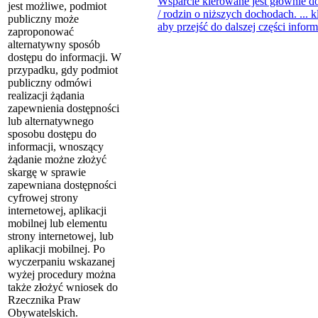
Wsparcie kierowane jest głównie d
jest możliwe, podmiot
/ rodzin o niższych dochodach. ...
k
publiczny może
aby przejść do dalszej części inform
zaproponować
alternatywny sposób
dostępu do informacji. W
przypadku, gdy podmiot
publiczny odmówi
realizacji żądania
zapewnienia dostępności
lub alternatywnego
sposobu dostępu do
informacji, wnoszący
żądanie możne złożyć
skargę w sprawie
zapewniana dostępności
cyfrowej strony
internetowej, aplikacji
mobilnej lub elementu
strony internetowej, lub
aplikacji mobilnej. Po
wyczerpaniu wskazanej
wyżej procedury można
także złożyć wniosek do
Rzecznika Praw
Obywatelskich.