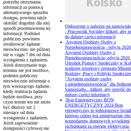
potrzebę otrzymania
informacji za pomocą
alternatywnego sposobu
dostępu, powinna także
określić dogodny dla niej
Ogłoszenie o naborze na stanowisk
sposób przedstawienia tej
- Pracownik Socjalny
kliknij, aby p
informacji. Podmiot
do dalszej części informacji
publiczny powinien
Asystent Osobisty Osoby z
zrealizować żądanie
Niepełnosprawnością - edycja 202
niezwłocznie, nie później
Asystent Osobisty Osoby z
niż w ciągu 7 dni od dnia
Niepełnosprawnością- edycja 202
wystąpienia z żądaniem.
Ośrodek Pomocy Społecznej w Ko
Jeżeli dotrzymanie tego
realizuje resortowy program Minist
terminu nie jest możliwe,
Rodziny, Pracy i Polityki Społeczne
podmiot publiczny
"Asystent osobisty osoby
niezwłocznie informuje o
z niepełnosprawnością” dla Jednost
tym wnoszącego żądanie,
Samorządu...
kliknij, aby przejść do
kiedy realizacja żądania
dalszej części informacji
będzie możliwa, przy
Bon Eneregetyczny
BON
czym termin ten nie może
ENERGETYCZNY 2024 Bon
być dłuższy niż 2
energetyczny to jednorazowe świad
miesiące od dnia
którego celem jest zmniejszenie obc
wystąpienia z żądaniem.
gospodarstw domowych wysokimi
Jeżeli zapewnienie
rachunkami za energię elektryczną.
dostępności cyfrowej nie