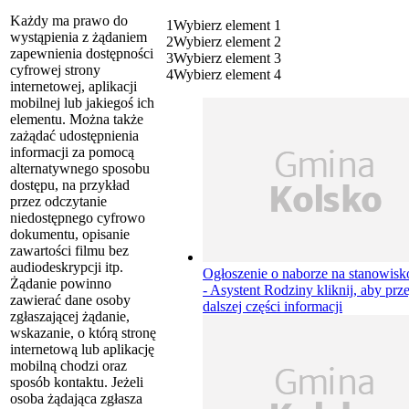
Każdy ma prawo do
1
Wybierz element 1
wystąpienia z żądaniem
2
Wybierz element 2
zapewnienia dostępności
3
Wybierz element 3
cyfrowej strony
4
Wybierz element 4
internetowej, aplikacji
mobilnej lub jakiegoś ich
elementu. Można także
zażądać udostępnienia
informacji za pomocą
alternatywnego sposobu
dostępu, na przykład
przez odczytanie
niedostępnego cyfrowo
dokumentu, opisanie
zawartości filmu bez
audiodeskrypcji itp.
Ogłoszenie o naborze na stanowisk
Żądanie powinno
- Asystent Rodziny
kliknij, aby prz
zawierać dane osoby
dalszej części informacji
zgłaszającej żądanie,
wskazanie, o którą stronę
internetową lub aplikację
mobilną chodzi oraz
sposób kontaktu. Jeżeli
osoba żądająca zgłasza