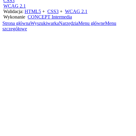
CSS3
WCAG 2.1
Walidacja:
HTML5
+
CSS3
+
WCAG 2.1
Wykonanie
CONCEPT
Intermedia
Strona główna
Wyszukiwarka
Narzędzia
Menu główne
Menu
szczegółowe