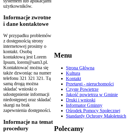
systemem lub aplikacjami
użytkowników.
Informacje zwrotne
i dane kontaktowe
W przypadku problemów
z dostępnością strony
internetowej prosimy o
kontakt. Osobą
Menu
kontaktową jest
Lorem
Ipsum
,
lorem@sam3.pl
.
Kontaktować można się
Strona Główna
także dzwoniąc na numer
Kultura
telefonu
321 321 321
. Tą
Kontakt
samą drogą można
Przetargi - nieruchomości
składać wnioski o
Czyste Powietrze
udostępnienie informacji
Jakość powietrza w Gminie
niedostępnej oraz składać
Druki i wnioski
skargi na brak
Informator Gminny
zapewnienia dostępności.
Ośrodek Pomocy Społecznej
Standardy Ochrony Małoletnich
Informacje na temat
Polecamy
procedury