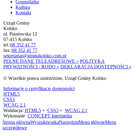
Gospodarka
Kultura
Kontakt
Urząd Gminy
Kolsko
ul. Piastowska 12
67-415 Kolsko
tel.:
68 352 41 77
fax.:
68 352 41 77
sekretariat@gminakolsko.com.pl
PEŁNE DANE TELEADRESOWE »
POLITYKA
PRYWATNOŚCI / RODO »
DEKLARACJA DOSTĘPNOŚCI »
© Wszelkie prawa zastrzeżone, Urząd Gminy Kolsko
Informacje o certyfikacie dostępności
HTML5
CSS3
WCAG 2.1
Walidacja:
HTML5
+
CSS3
+
WCAG 2.1
Wykonanie
CONCEPT
Intermedia
Strona główna
Wyszukiwarka
Narzędzia
Menu główne
Menu
szczegółowe