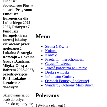
Funduszu
Społecznego Plus w
ramach:
Programu
Fundusze
Europejskie dla
Lubuskiego 2022-
2027, Priorytet 7
Fundusze
Menu
Europejskie na
rozwój lokalny
kierowany przez
Strona Główna
społeczność,
Kultura
Lokalna Strategia
Kontakt
Rozwoju – Lokalna
Przetargi - nieruchomości
Grupa Działania
Czyste Powietrze
Między Odrą a
Jakość powietrza w Gminie
Bobrem 2023-2027,
Druki i wnioski
przedsięwzięcie
Informator Gminny
P.4.1. Lokalne
Ośrodek Pomocy Społecznej
kształcenie
Standardy Ochrony Małoletnich
dorosłych
.
Polecamy
Skierowane są do
osób dorosłych,
które do tej pory nie
1
Wybierz element 1