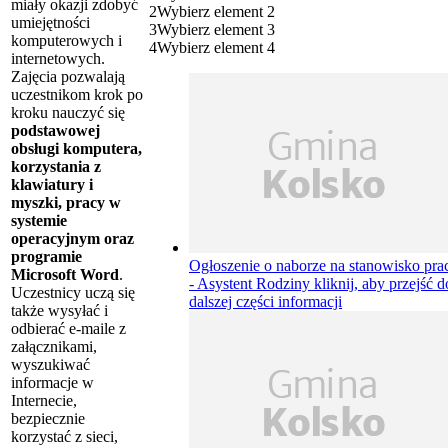
miały okazji zdobyć
2
Wybierz element 2
umiejętności
3
Wybierz element 3
komputerowych i
4
Wybierz element 4
internetowych.
Zajęcia pozwalają
uczestnikom krok po
kroku nauczyć się
podstawowej
obsługi komputera,
korzystania z
klawiatury i
myszki, pracy w
systemie
operacyjnym oraz
programie
Ogłoszenie o naborze na stanowisko pra
Microsoft Word
.
- Asystent Rodziny
kliknij, aby przejść d
Uczestnicy uczą się
dalszej części informacji
także wysyłać i
odbierać e-maile z
załącznikami,
wyszukiwać
informacje w
Internecie,
bezpiecznie
korzystać z sieci,