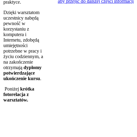
aby przejść do dalszej części informacji
praktyce.
Dzięki warsztatom
uczestnicy nabędą
pewność w
korzystaniu z
komputera i
Internetu, zdobędą
umiejętności
potrzebne w pracy i
życiu codziennym, a
na zakończenie
otrzymają
dyplomy
potwierdzające
ukończenie kursu
.
Poniżej
krótka
fotorelacja z
warsztatów.