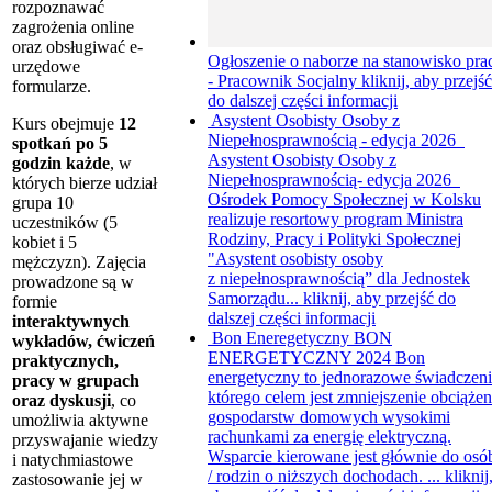
rozpoznawać
zagrożenia online
oraz obsługiwać e-
Ogłoszenie o naborze na stanowisko pra
urzędowe
- Pracownik Socjalny
kliknij, aby przejść
formularze.
do dalszej części informacji
Asystent Osobisty Osoby z
Kurs obejmuje
12
Niepełnosprawnością - edycja 2026
spotkań po 5
Asystent Osobisty Osoby z
godzin każde
, w
Niepełnosprawnością- edycja 2026
których bierze udział
Ośrodek Pomocy Społecznej w Kolsku
grupa 10
realizuje resortowy program Ministra
uczestników (5
Rodziny, Pracy i Polityki Społecznej
kobiet i 5
"Asystent osobisty osoby
mężczyzn). Zajęcia
z niepełnosprawnością” dla Jednostek
prowadzone są w
Samorządu...
kliknij, aby przejść do
formie
dalszej części informacji
interaktywnych
Bon Eneregetyczny
BON
wykładów, ćwiczeń
ENERGETYCZNY 2024 Bon
praktycznych,
energetyczny to jednorazowe świadczeni
pracy w grupach
którego celem jest zmniejszenie obciążen
oraz dyskusji
, co
gospodarstw domowych wysokimi
umożliwia aktywne
rachunkami za energię elektryczną.
przyswajanie wiedzy
Wsparcie kierowane jest głównie do osó
i natychmiastowe
/ rodzin o niższych dochodach. ...
kliknij
zastosowanie jej w