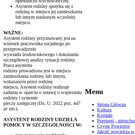
opiekuńczo wychowawczej.
Asystent rodziny spotyka się z
rodziną w miejscu jej zamieszkania
lub innym ustalonym wcześniej
miejscu.
WAŻNE:
Asystent rodziny przyznawany jest na
wniosek pracownika socjalnego po
przeprowadzeniu
wywiadu środowiskowego i dokonaniu
szczegółowej analizy sytuacji rodziny.
Praca asystenta
rodziny prowadzona jest w miejscu
zamieszkania rodziny lub innym,
wskazanym przez rodzinę
miejscu. Asystent rodziny realizuje
Menu
zadania w oparciu o ustawę o wspieraniu
rodziny i systemie
pieczy zastępczej (Dz. U. 2022 poz. 447
Strona Główna
ze zm.).
Kultura
Kontakt
ASYSTENT RODZINY UDZIELA
Przetargi - nieruch
POMOCY W SZCZEGÓLNOŚCI W:
Czyste Powietrze
Jakość powietrza w