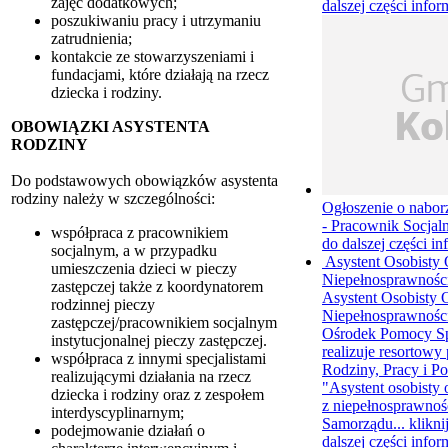
zajęć dodatkowych;
dalszej części infor
poszukiwaniu pracy i utrzymaniu
zatrudnienia;
kontakcie ze stowarzyszeniami i
fundacjami, które działają na rzecz
dziecka i rodziny.
OBOWIĄZKI ASYSTENTA
RODZINY
Do podstawowych obowiązków asystenta
rodziny należy w szczególności:
Ogłoszenie o nabor
- Pracownik Socjal
współpraca z pracownikiem
do dalszej części in
socjalnym, a w przypadku
Asystent Osobisty
umieszczenia dzieci w pieczy
Niepełnosprawności
zastępczej także z koordynatorem
Asystent Osobisty 
rodzinnej pieczy
Niepełnosprawnośc
zastępczej/pracownikiem socjalnym
Ośrodek Pomocy Sp
instytucjonalnej pieczy zastępczej.
realizuje resortowy
współpraca z innymi specjalistami
Rodziny, Pracy i Po
realizującymi działania na rzecz
"Asystent osobisty
dziecka i rodziny oraz z zespołem
z niepełnosprawnoś
interdyscyplinarnym;
Samorządu...
klikni
podejmowanie działań o
dalszej części infor