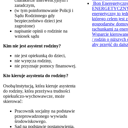
charakterze interwencyjnym i
Bon Eneregetyczn
zaradczym,
ENERGETYCZNY 
(w tym poinformowanie Policji i
energetyczny to je
Sądu Rodzinnego gdy
którego celem jest 
bezpieczeństwo dzieci jest
gospodarstw domo
zagrożone)
rachunkami za energ
napisanie opinii o rodzinie na
Wsparcie kierowane
wniosek sądu
/ rodzin o niższych
aby przejść do dalsz
Kim nie jest asystent rodziny?
nie jest opiekunką do dzieci,
nie wyręcza rodziny,
nie przyznaje pomocy finansowej.
Kto kieruje asystenta do rodziny?
Osobą/instytucją, która kieruje asystenta
do rodziny, która przeżywa trudności
opiekuńczo-wychowawcze, może
skierować:
Pracownik socjalny na podstawie
przeprowadzonego wywiadu
środowiskowego.
Sąd na podstawie postanowienia,