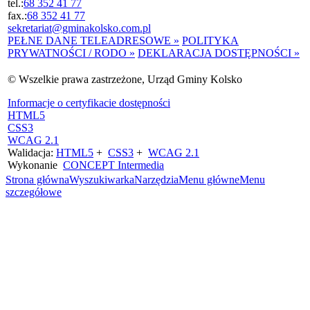
tel.:
68 352 41 77
fax.:
68 352 41 77
sekretariat@gminakolsko.com.pl
PEŁNE DANE TELEADRESOWE »
POLITYKA
PRYWATNOŚCI / RODO »
DEKLARACJA DOSTĘPNOŚCI »
© Wszelkie prawa zastrzeżone, Urząd Gminy Kolsko
Informacje o certyfikacie dostępności
HTML5
CSS3
WCAG 2.1
Walidacja:
HTML5
+
CSS3
+
WCAG 2.1
Wykonanie
CONCEPT
Intermedia
Strona główna
Wyszukiwarka
Narzędzia
Menu główne
Menu
szczegółowe