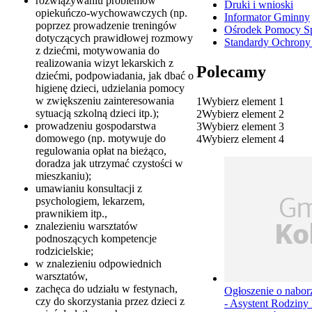
rozwiązywaniu problemów
Druki i wnioski
opiekuńczo-wychowawczych (np.
Informator Gminny
poprzez prowadzenie treningów
Ośrodek Pomocy Sp
dotyczących prawidłowej rozmowy
Standardy Ochrony 
z dziećmi, motywowania do
realizowania wizyt lekarskich z
Polecamy
dziećmi, podpowiadania, jak dbać o
higienę dzieci, udzielania pomocy
w zwiększeniu zainteresowania
1
Wybierz element 1
sytuacją szkolną dzieci itp.);
2
Wybierz element 2
prowadzeniu gospodarstwa
3
Wybierz element 3
domowego (np. motywuje do
4
Wybierz element 4
regulowania opłat na bieżąco,
doradza jak utrzymać czystości w
mieszkaniu);
umawianiu konsultacji z
psychologiem, lekarzem,
prawnikiem itp.,
znalezieniu warsztatów
podnoszących kompetencje
rodzicielskie;
w znalezieniu odpowiednich
warsztatów,
zachęca do udziału w festynach,
Ogłoszenie o nabor
czy do skorzystania przez dzieci z
- Asystent Rodziny