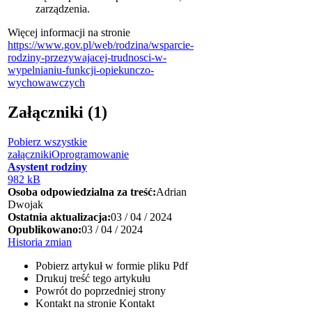
zarządzenia.
Więcej informacji na stronie
https://www.gov.pl/web/rodzina/wsparcie-
rodziny-przezywajacej-trudnosci-w-
wypelnianiu-funkcji-opiekunczo-
wychowawczych
Załączniki (1)
Pobierz wszystkie
załączniki
Oprogramowanie
Asystent rodziny
982 kB
Osoba odpowiedzialna za treść:
Adrian
Dwojak
Ostatnia aktualizacja:
03 / 04 / 2024
Opublikowano:
03 / 04 / 2024
Historia zmian
Pobierz artykuł w formie pliku
Pdf
Drukuj
treść tego artykułu
Powrót
do poprzedniej strony
Kontakt
na stronie Kontakt