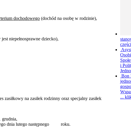
ryterium dochodowego
(dochód na osobę w rodzinie),
est niepełnosprawne dziecko),
stano
częśc
Asys
Osobi
Społe
i Pol
Jedno
Bon 
jedno
gospo
Wspar
...
kli
asiłkowy na zasiłek rodzinny oraz specjalny zasiłek
 grudnia,
atniego dnia lutego następnego roku.