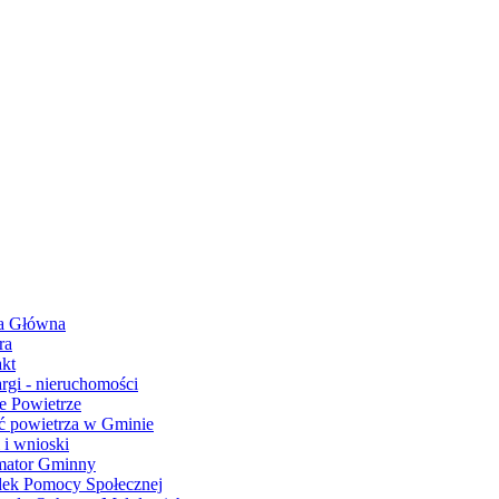
a Główna
ra
kt
argi - nieruchomości
e Powietrze
ć powietrza w Gminie
 i wnioski
mator Gminny
ek Pomocy Społecznej