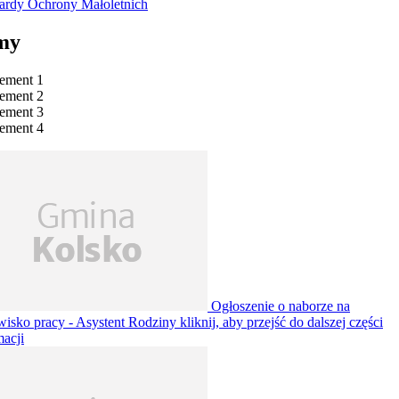
ardy Ochrony Małoletnich
my
lement 1
lement 2
lement 3
lement 4
Ogłoszenie o naborze na
wisko pracy - Asystent Rodziny
kliknij, aby przejść do dalszej części
macji