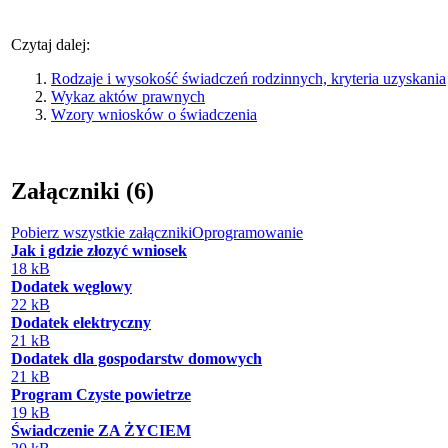
Czytaj dalej:
Rodzaje i wysokość świadczeń rodzinnych, kryteria uzyskania
Wykaz aktów prawnych
Wzory wniosków o świadczenia
Załączniki (6)
Pobierz wszystkie załączniki
Oprogramowanie
Jak i gdzie złozyć wniosek
18 kB
Dodatek węglowy
22 kB
Dodatek elektryczny
21 kB
Dodatek dla gospodarstw domowych
21 kB
Program Czyste powietrze
19 kB
Świadczenie ZA ŻYCIEM