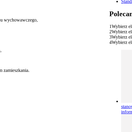
Stand
Poleca
rlopu wychowawczego,
1
Wybierz e
2
Wybierz e
3
Wybierz e
4
Wybierz e
,
em zamieszkania.
stano
infor