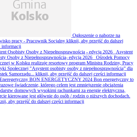
Ogłoszenie o naborze na
wisko pracy - Pracownik Socjalny
kliknij, aby przejść do dalszej
i informacji
tent Osobisty Osoby z Niepełnosprawnością - edycja 2026
Asystent
sty Osoby z Niepełnosprawnością- edycja 2026 Ośrodek Pomocy
cznej w Kolsku realizuje resortowy program Ministra Rodziny, Pracy
ityki Społecznej "Asystent osobisty osoby z niepełnosprawnością” dla
stek Samorządu...
kliknij, aby przejść do dalszej części informacji
Eneregetyczny
BON ENERGETYCZNY 2024 Bon energetyczny to
razowe świadczenie, którego celem jest zmniejszenie obciążenia
darstw domowych wysokimi rachunkami za energię elektryczną.
cie kierowane jest głównie do osób / rodzin o niższych dochodach.
knij, aby przejść do dalszej części informacji