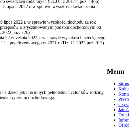
 do świadczeń rodzinnych (Dz.U. z 2017 r. poz. 1466)
1 listopada 2022 r. w sprawie wysokości świadczenia
29 lipca 2022 r. w sprawie wysokości dochodu za rok
ie przepisów o zryczałtowanym podatku dochodowym od
. 2022 poz. 726)
a 22 września 2022 r. w sprawie wysokości przeciętnego
1 ha przeliczeniowego w 2021 r. (Dz. U. 2022 poz. 913)
Menu
Stron
Kultu
na dzieci jak i na innych pełnoletnich członków rodziny.
Konta
nienia kryterium dochodowego.
Przet
Czyst
Jakoś
Druki
Infor
Ośrod