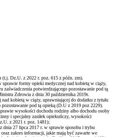
(t.j. Dz.U. z 2022 r. poz. 615 z późn. zm).
w sprawie formy opieki medycznej nad kobietą w ciąży,
oru zaświadczenia potwierdzającego pozostawanie pod tą
inistra Zdrowia z dnia 30 października 2019r.
nad kobietą w ciąży, uprawniającej do dodatku z tytułu
o pozostawanie pod tą opieką (D.U z 2019 poz 2229).
 sprawie wysokości dochodu rodziny albo dochodu osoby
zinny i specjalny zasiłek opiekuńczy, wysokości
.U. z 2021 r. poz. 1481);
z dnia 27 lipca 2017 r. w sprawie sposobu i trybu
raz zakres informacji, jakie mają być zawarte we