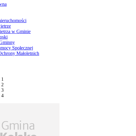
wna
 nieruchomości
ietrze
ietrza w Gminie
oski
 Gminny
mocy Społecznej
Ochrony Małoletnich
 1
 2
 3
 4