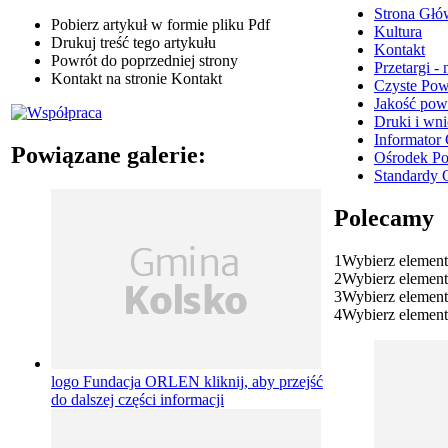
Strona Głó
Pobierz artykuł w formie pliku
Pdf
Kultura
Drukuj
treść tego artykułu
Kontakt
Powrót
do poprzedniej strony
Przetargi -
Kontakt
na stronie Kontakt
Czyste Pow
Jakość pow
Druki i wni
Informator
Powiązane galerie:
Ośrodek Po
Standardy 
Polecamy
1
Wybierz element
2
Wybierz element
3
Wybierz element
4
Wybierz element
logo Fundacja ORLEN
kliknij, aby przejść
do dalszej części informacji