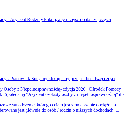
racy - Asystent Rodziny
kliknij, aby przejść do dalszej części
racy - Pracownik Socjalny
kliknij, aby przejść do dalszej części
ty Osoby z Niepełnosprawnością- edycja 2026 Ośrodek Pomocy
yki Społecznej "Asystent osobisty osoby z niepełnosprawnością” dla
świadczenie, którego celem jest zmniejszenie obciążenia
owane jest głównie do osób / rodzin o niższych dochodach. ...