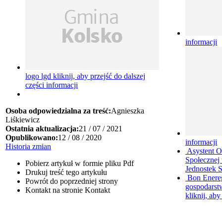
informacji
logo lgd
kliknij, aby przejść do dalszej
części informacji
Osoba odpowiedzialna za treść:
Agnieszka
Liśkiewicz
Ostatnia aktualizacja:
21 / 07 / 2021
Opublikowano:
12 / 08 / 2020
informacji
Historia zmian
Asystent O
Społecznej 
Pobierz artykuł w formie pliku
Pdf
Jednostek 
Drukuj
treść tego artykułu
Bon Enere
Powrót
do poprzedniej strony
gospodarstw
Kontakt
na stronie Kontakt
kliknij, aby