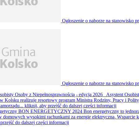
Ogłoszenie o naborze na stanowisko p
Ogłoszenie o naborze na stanowisko p
sobisty Osoby z Niepełnosprawnością - edycja 2026
Asystent Osobis
w Kolsku realizuje resortowy program Ministra Rodziny, Pracy i Polit
Samorządu...
kliknij, aby przejść do dalszej części informacji
getyczny
BON ENERGETYCZNY 2024 Bon energetyczny to jednorazowe 
 domowych wysokimi rachunkami za energię elektryczną. Wsparcie kier
 przejść do dalszej części informacji