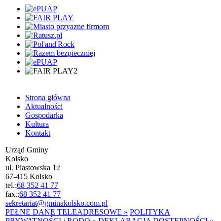
Strona główna
Aktualności
Gospodarka
Kultura
Kontakt
Urząd Gminy
Kolsko
ul. Piastowska 12
67-415 Kolsko
tel.:
68 352 41 77
fax.:
68 352 41 77
sekretariat@gminakolsko.com.pl
PEŁNE DANE TELEADRESOWE »
POLITYKA
PRYWATNOŚCI / RODO »
DEKLARACJA DOSTĘPNOŚCI »