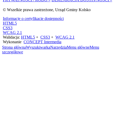
© Wszelkie prawa zastrzeżone, Urząd Gminy Kolsko
Informacje o certyfikacie dostępności
HTML5
CSS3
WCAG 2.1
Walidacja:
HTML5
+
CSS3
+
WCAG 2.1
Wykonanie
CONCEPT
Intermedia
Strona główna
Wyszukiwarka
Narzędzia
Menu główne
Menu
szczegółowe