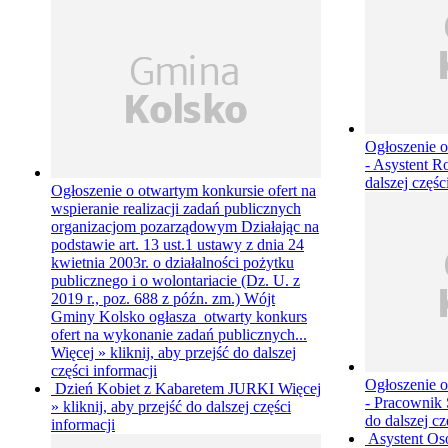
Ogłoszenie o
- Asystent 
dalszej częśc
Ogłoszenie o otwartym konkursie ofert na
wspieranie realizacji zadań publicznych
organizacjom pozarządowym
Działając na
podstawie art. 13 ust.1 ustawy z dnia 24
kwietnia 2003r. o działalności pożytku
publicznego i o wolontariacie (Dz. U. z
2019 r., poz. 688 z późn. zm.) Wójt
Gminy Kolsko ogłasza otwarty konkurs
ofert na wykonanie zadań publicznych...
Więcej »
kliknij, aby przejść do dalszej
części informacji
Ogłoszenie o
Dzień Kobiet z Kabaretem JURKI
Więcej
- Pracownik
»
kliknij, aby przejść do dalszej części
do dalszej cz
informacji
Asystent Os