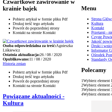
Czwartkowe zawirowanie w
Menu
krainie bajek
Strona Głów
Pobierz artykuł w formie pliku
Pdf
Kultura
Drukuj
treść tego artykułu
Kontakt
Powrót
do poprzedniej strony
Przetargi - 
Kontakt
na stronie Kontakt
Czyste Powie
Jakość powi
Osoba odpowiedzialna za treść:
Agnieszka
Druki i wnio
Liśkiewicz
Informator 
Ostatnia aktualizacja:
26 / 08 / 2020
Ośrodek Pom
Opublikowano:
11 / 08 / 2020
Standardy O
Historia zmian
Polecamy
Pobierz artykuł w formie pliku
Pdf
Drukuj
treść tego artykułu
1
Wybierz element 
Powrót
do poprzedniej strony
2
Wybierz element 
Kontakt
na stronie Kontakt
3
Wybierz element 
4
Wybierz element 
Powiązane aktualności -
Kultura