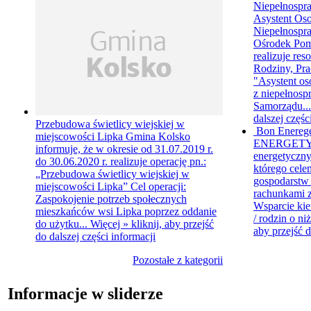
Niepełnospr
Asystent Oso
Niepełnospr
Ośrodek Pom
realizuje re
Rodziny, Pra
"Asystent os
z niepełnosp
Samorządu..
dalszej częśc
Przebudowa świetlicy wiejskiej w
Bon Enereg
miejscowości Lipka
Gmina Kolsko
ENERGETY
informuje, że w okresie od 31.07.2019 r.
energetyczny
do 30.06.2020 r. realizuje operację pn.:
którego cele
„Przebudowa świetlicy wiejskiej w
gospodarst
miejscowości Lipka” Cel operacji:
rachunkami z
Zaspokojenie potrzeb społecznych
Wsparcie kie
mieszkańców wsi Lipka poprzez oddanie
/ rodzin o ni
do użytku...
Więcej »
kliknij, aby przejść
aby przejść d
do dalszej części informacji
Pozostałe z kategorii
Informacje w sliderze