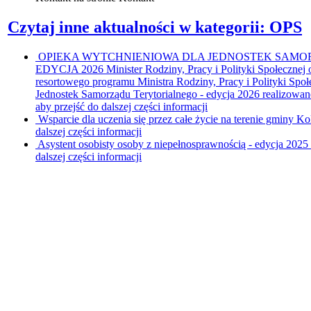
Czytaj inne aktualności w kategorii: OPS
OPIEKA WYTCHNIENIOWA DLA JEDNOSTEK SAMO
EDYCJA 2026
Minister Rodziny, Pracy i Polityki Społeczne
resortowego programu Ministra Rodziny, Pracy i Polityki Spo
Jednostek Samorządu Terytorialnego - edycja 2026 realizowan
aby przejść do dalszej części informacji
Wsparcie dla uczenia się przez całe życie na terenie gminy K
dalszej części informacji
Asystent osobisty osoby z niepełnosprawnością - edycja 2025
dalszej części informacji