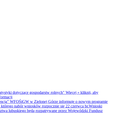
atystyki dotyczące gospodarstw rolnych"
Więcej »
kliknij, aby
formacji
encja”
WFOŚiGW w Zielonej Górze informuje o nowym programie
 którego nabór wniosków rozpocznie się 22 czerwca br.Wnioski
dztwa lubuskiego będą rozpatrywane przez Wojewódzki Fundusz