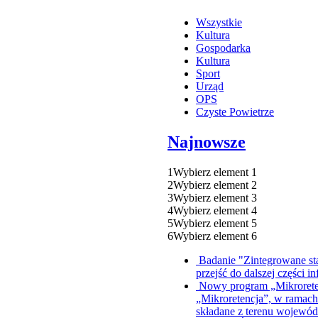
Wszystkie
Kultura
Gospodarka
Kultura
Sport
Urząd
OPS
Czyste Powietrze
Najnowsze
1
Wybierz element 1
2
Wybierz element 2
3
Wybierz element 3
4
Wybierz element 4
5
Wybierz element 5
6
Wybierz element 6
Badanie "Zintegrowane st
przejść do dalszej części in
Nowy program „Mikroret
„Mikroretencja”, w ramach
składane z terenu wojewó