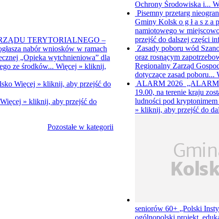
Ochrony Środowiska i...
W
Pisemny przetarg nieogra
Gminy Kolsk o g ł a s z a 
namiotowego w miejscowośc
przejść do dalszej części in
RZĄDU TERYTORIALNEGO –
Zasady poboru wód
Szano
j ogłasza nabór wniosków w ramach
oraz rosnącym zapotrzeb
łecznej „Opieka wytchnieniowa” dla
Regionalny Zarząd Gospod
ego ze środków...
Więcej »
kliknij,
dotyczące zasad poboru...
ALARM 2026
„ALARM 202
olsko
Więcej »
kliknij, aby przejść do
19.00, na terenie kraju zo
ludności pod kryptonimem
Więcej »
kliknij, aby przejść do
»
kliknij, aby przejść do da
Pozostałe w kategorii
seniorów 60+
„Polski Inst
ogólnopolski projekt eduk