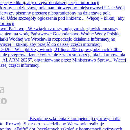
ięcej »
kliknij, aby przejść do dalszej części informacji
niczony na dzierżawę pola namiotowego w miejscowości Uście
Wójt
pierwszy pisemny przetarg nieograniczony na dzierżawę pola
i Uście szczegóły ogłoszenia pod linkiem: ...
Więcej »
kliknij, aby
formacji
wni Państwo, W związku z utrzymującym się zjawiskiem suszy
owaniem na wodę Państwowe Gospodarstwo Wodne Wody Polskie
arki Wodnej we Wrocławiu rozpoczęło działania informacyjne
Więcej »
kliknij, aby przejść do dalszej części informacji
6” W najbliższy wtorek, 21 lipca 2026 r., w godzinach 7.00 –
stanie przeprowadzone ćwiczenie z zakresu ostrzegania i alarmowania
 „ALARM 2026”, organizowane przez Ministerstwo Spraw...
Więcej
lszej części informacji
Bezpłatne szkolenia z kompetencji cyfrowych dla
ytut Rozwoju Sp. z o.o. z siedzibą w Warszawie realizuje
acyjny „eFajfy” dot. bezpłatnych szkoleń z kompetencji cyfrowych