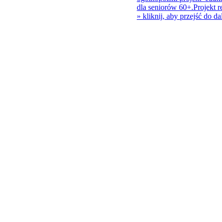
dla seniorów 60+.Projekt r
»
kliknij, aby przejść do da