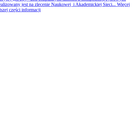
ealizowany jest na zlecenie Naukowej i Akademickiej Sieci...
Więcej
lszej części informacji