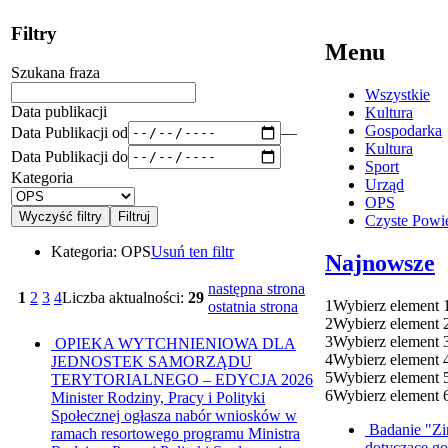
Filtry
Menu
Szukana fraza
Wszystkie
Data publikacji
Kultura
Gospodarka
Data Publikacji od
—
Kultura
Data Publikacji do
Sport
Kategoria
Urząd
OPS
Czyste Powie
Kategoria:
OPS
Usuń ten filtr
Najnowsze
następna strona
1
2
3
4
Liczba aktualności:
29
1
Wybierz element 
ostatnia strona
2
Wybierz element 
3
Wybierz element 
OPIEKA WYTCHNIENIOWA DLA
4
Wybierz element 
JEDNOSTEK SAMORZĄDU
5
Wybierz element 
TERYTORIALNEGO – EDYCJA 2026
6
Wybierz element 
Minister Rodziny, Pracy i Polityki
Społecznej ogłasza nabór wniosków w
Badanie "Zi
ramach resortowego programu Ministra
dotyczące g