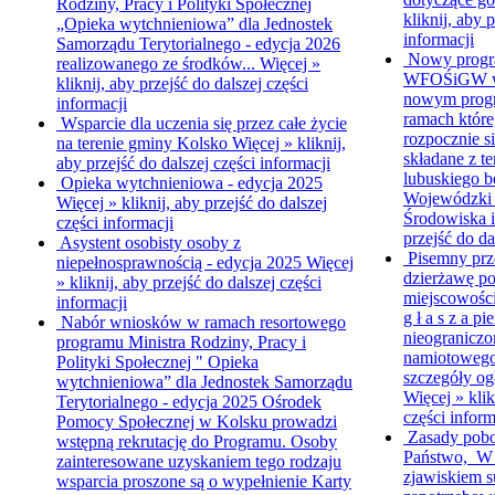
Rodziny, Pracy i Polityki Społecznej
kliknij, aby 
„Opieka wytchnieniowa” dla Jednostek
informacji
Samorządu Terytorialnego - edycja 2026
Nowy progr
realizowanego ze środków...
Więcej »
WFOŚiGW w Z
kliknij, aby przejść do dalszej części
nowym progr
informacji
ramach któr
Wsparcie dla uczenia się przez całe życie
rozpocznie s
na terenie gminy Kolsko
Więcej »
kliknij,
składane z 
aby przejść do dalszej części informacji
lubuskiego b
Opieka wytchnieniowa - edycja 2025
Wojewódzki
Więcej »
kliknij, aby przejść do dalszej
Środowiska i
części informacji
przejść do da
Asystent osobisty osoby z
Pisemny prz
niepełnosprawnością - edycja 2025
Więcej
dzierżawę p
»
kliknij, aby przejść do dalszej części
miejscowośc
informacji
g ł a s z a p
Nabór wniosków w ramach resortowego
nieograniczo
programu Ministra Rodziny, Pracy i
namiotowego
Polityki Społecznej " Opieka
szczegóły ogł
wytchnieniowa” dla Jednostek Samorządu
Więcej »
klik
Terytorialnego - edycja 2025
Ośrodek
części inform
Pomocy Społecznej w Kolsku prowadzi
Zasady pob
wstępną rekrutację do Programu. Osoby
Państwo, W 
zainteresowane uzyskaniem tego rodzaju
zjawiskiem s
wsparcia proszone są o wypełnienie Karty