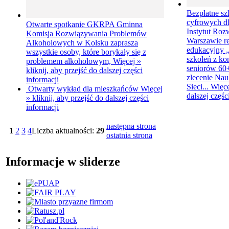
Bezpłatne sz
cyfrowych d
Otwarte spotkanie GKRPA
Gminna
Instytut Roz
Komisja Rozwiązywania Problemów
Warszawie re
Alkoholowych w Kolsku zaprasza
edukacyjny „
wszystkie osoby, które borykały się z
szkoleń z ko
problemem alkoholowym,
Więcej »
seniorów 60+
kliknij, aby przejść do dalszej części
zlecenie Na
informacji
Sieci...
Więc
Otwarty wykład dla mieszkańców
Więcej
dalszej częśc
»
kliknij, aby przejść do dalszej części
informacji
następna strona
1
2
3
4
Liczba aktualności:
29
ostatnia strona
Informacje w sliderze