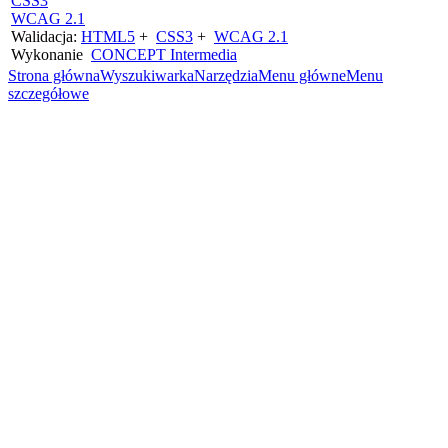
CSS3
WCAG 2.1
Walidacja:
HTML5
+
CSS3
+
WCAG 2.1
Wykonanie
CONCEPT
Intermedia
Strona główna
Wyszukiwarka
Narzędzia
Menu główne
Menu
szczegółowe