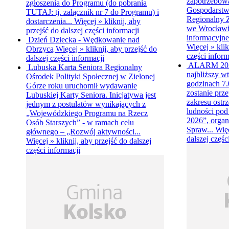
zapotrzebow
zgłoszenia do Programu (do pobrania
Gospodarstw
TUTAJ: tj. załącznik nr 7 do Programu) i
Regionalny 
dostarczenia...
Więcej »
kliknij, aby
we Wrocławiu
przejść do dalszej części informacji
informacyjne
Dzień Dziecka - Wędkowanie nad
Więcej »
klik
Obrzycą
Więcej »
kliknij, aby przejść do
części inform
dalszej części informacji
ALARM 20
Lubuska Karta Seniora
Regionalny
najbliższy wt
Ośrodek Polityki Społecznej w Zielonej
godzinach 7.0
Górze roku uruchomił wydawanie
zostanie prz
Lubuskiej Karty Seniora. Inicjatywa jest
zakresu ostr
jednym z postulatów wynikających z
ludności p
„Wojewódzkiego Programu na Rzecz
2026”, organ
Osób Starszych” - w ramach celu
Spraw...
Wię
głównego – „Rozwój aktywności...
dalszej częśc
Więcej »
kliknij, aby przejść do dalszej
części informacji