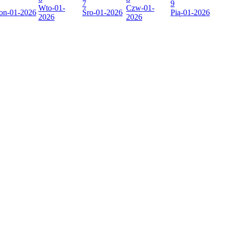
7
9
Wto
-01-
Czw
-01-
on
-01-2026
Śro
-01-2026
Pią
-01-2026
2026
2026