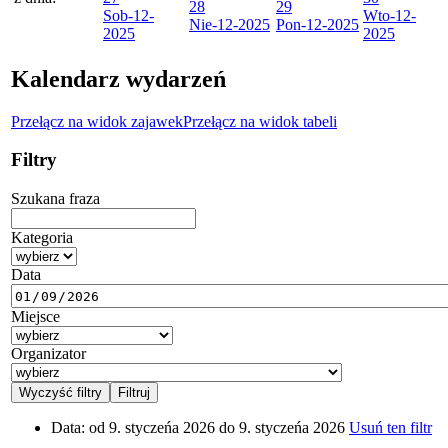
28
29
Sob
-12-
Wto
-12-
Nie
-12-2025
Pon
-12-2025
2025
2025
Kalendarz wydarzeń
Przełącz na widok zajawek
Przełącz na widok tabeli
Filtry
Szukana fraza
Kategoria
Data
Miejsce
Organizator
Data:
od 9. styczeńa 2026 do 9. styczeńa 2026
Usuń ten filtr