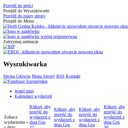
Przejdź do treści
Przejdź do Wyszukiwarki
Przejdź do mapy strony
Przejdź do Menu
Zatrzymaj animacje
Wyszukiwarka
Strona Główna
Mapa Strony
RSS
Kontakt
Jesteś tutaj
Kalendarz wydarzeń
Kliknij, aby
Kliknij, aby
Kliknij, aby
Kliknij, aby
przejść do
przejść do
przejść do
przejść do
Zobacz
wydarzeń z
wydarzeń z
wydarzeń z
wydarzeń z
wydarzenia
«
dnia
Gru
dnia
Gru
dnia
Gru
dnia
Gru
z dnia:
27
30