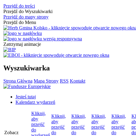
Przejdź do treści
Przejdź do Wyszukiwarki
Przejdź do mapy strony
Przejdź do Menu
Zatrzymaj animacje
Wyszukiwarka
Strona Główna
Mapa Strony
RSS
Kontakt
Jesteś tutaj
Kalendarz wydarzeń
Kliknij,
Kliknij,
Kliknij,
Kliknij,
Kliknij,
Kl
aby
aby
aby
aby
aby
a
przejść
przejść
przejść
przejść
przejść
pr
do
Zobacz
do
do
do
do
d
wydarzeń