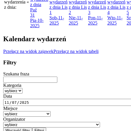
wydarzenia
«
wydarzeń
wydarzeń
wydarzeń
wydarzeń
w
z dnia
z dnia:
z dnia
Lis
z dnia
Lis
z dnia
Lis
z dnia
Lis
z 
Paź
1
2
3
4
5
31
Sob
-11-
Nie
-11-
Pon
-11-
Wto
-11-
Śr
Pią
-10-
2025
2025
2025
2025
2
2025
Kalendarz wydarzeń
Przełącz na widok zajawek
Przełącz na widok tabeli
Filtry
Szukana fraza
Kategoria
Data
Miejsce
Organizator