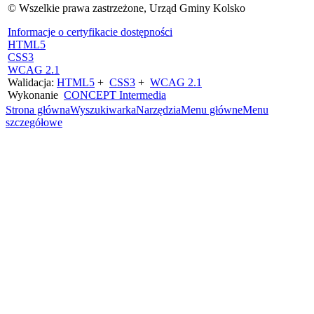
© Wszelkie prawa zastrzeżone, Urząd Gminy Kolsko
Informacje o certyfikacie dostępności
HTML5
CSS3
WCAG 2.1
Walidacja:
HTML5
+
CSS3
+
WCAG 2.1
Wykonanie
CONCEPT
Intermedia
Strona główna
Wyszukiwarka
Narzędzia
Menu główne
Menu
szczegółowe