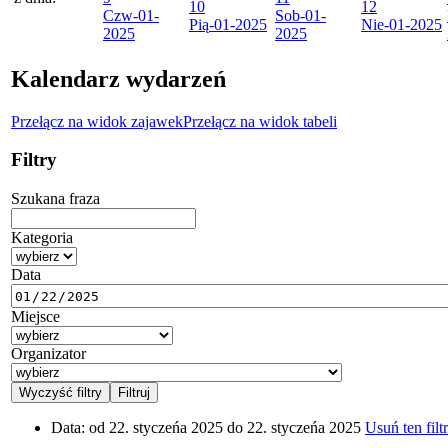
10
12
Czw
-01-
Sob
-01-
Pią
-01-2025
Nie
-01-2025
2025
2025
Kalendarz wydarzeń
Przełącz na widok zajawek
Przełącz na widok tabeli
Filtry
Szukana fraza
Kategoria
Data
Miejsce
Organizator
Data:
od 22. styczeńa 2025 do 22. styczeńa 2025
Usuń ten filtr