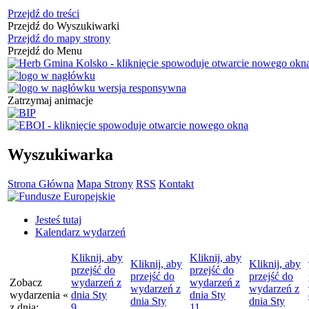
Przejdź do treści
Przejdź do Wyszukiwarki
Przejdź do mapy strony
Przejdź do Menu
Zatrzymaj animacje
Wyszukiwarka
Strona Główna
Mapa Strony
RSS
Kontakt
Jesteś tutaj
Kalendarz wydarzeń
Kliknij, aby
Kliknij, aby
Kliknij, aby
Kliknij, aby
przejść do
przejść do
przejść do
przejść do
Zobacz
wydarzeń z
wydarzeń z
wydarzeń z
wydarzeń z
wydarzenia
«
dnia
Sty
dnia
Sty
dnia
Sty
dnia
Sty
z dnia:
9
11