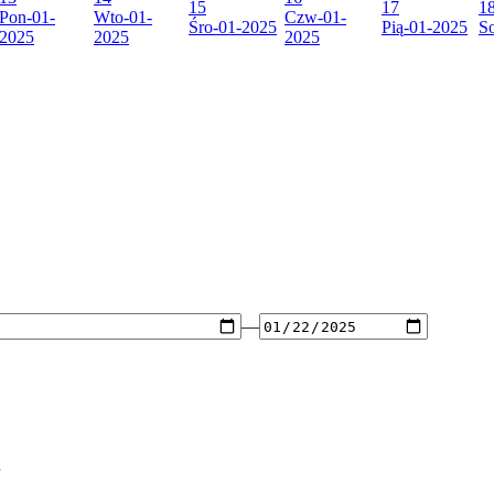
15
17
1
Pon
-01-
Wto
-01-
Czw
-01-
Śro
-01-2025
Pią
-01-2025
S
2025
2025
2025
—