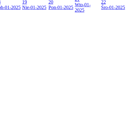
8
19
20
22
Wto
-01-
ob
-01-2025
Nie
-01-2025
Pon
-01-2025
Śro
-01-2025
2025