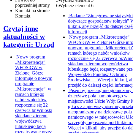
5
Wybierz element 5
poprzedniej strony
6
Wybierz element 6
Kontakt
na stronie
Badanie "Zintegrowane statystyki
Kontakt
dotyczące gospodarstw rolnych"
W
kliknij, aby przejść do dalszej częś
Czytaj inne
informacji
aktualności w
Nowy program „Mikroretencja”
WFOŚiGW w Zielonej Górze info
kategorii: Urząd
nowym programie „Mikroretencja
ramach którego nabór wniosków
Nowy program
rozpocznie się 22 czerwca br.Wni
„Mikroretencja”
składane z terenu województwa
WFOŚiGW w
lubuskiego będą rozpatrywane prz
Zielonej Górze
Wojewódzki Fundusz Ochrony
informuje o nowym
Środowiska i...
Więcej »
kliknij, a
programie
przejść do dalszej części informacj
„Mikroretencja”, w
Pisemny przetarg nieograniczony
ramach którego
dzierżawę pola namiotowego w
nabór wniosków
miejscowości Uście
Wójt Gminy K
rozpocznie się 22
g ł a s z a pierwszy pisemny przet
czerwca br.Wnioski
nieograniczony na dzierżawę pola
składane z terenu
namiotowego w miejscowości Uśc
województwa
szczegóły ogłoszenia pod linkiem: 
lubuskiego będą
Więcej »
kliknij, aby przejść do da
rozpatrywane przez