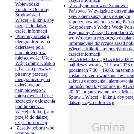
części informacji
Wojewódzki
Zasady poboru wód
Szanowni
Fundusz Ochrony
Państwo, W związku z utrzymują
Środowiska i...
zjawiskiem suszy oraz rosnącym
Więcej »
kliknij, aby
zapotrzebowaniem na wodę Pańs
przejść do dalszej
Gospodarstwo Wodne Wody Polsk
części informacji
Regionalny Zarząd Gospodarki W
Pisemny przetarg
we Wrocławiu rozpoczęło działani
nieograniczony na
informacyjne dotyczące zasad pobo
dzierżawę pola
Więcej »
kliknij, aby przejść do da
namiotowego w
części informacji
miejscowości Uście
ALARM 2026
„ALARM 2026”
Wójt Gminy Kolsk o
najbliższy wtorek, 21 lipca 2026 r.
g ł a s z a pierwszy
godzinach 7.00 – 19.00, na terenie
pisemny przetarg
zostanie przeprowadzone ćwiczeni
nieograniczony na
zakresu ostrzegania i alarmowania
dzierżawę pola
ludności pod kryptonimem „AL
namiotowego w
2026”, organizowane przez Minist
miejscowości Uście
Spraw...
Więcej »
kliknij, aby prze
szczegóły ogłoszenia
dalszej części informacji
pod linkiem: ...
Więcej »
kliknij, aby
przejść do dalszej
części informacji
Zasady poboru wód
Szanowni