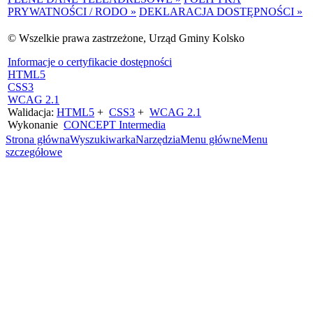
PRYWATNOŚCI / RODO »
DEKLARACJA DOSTĘPNOŚCI »
© Wszelkie prawa zastrzeżone, Urząd Gminy Kolsko
Informacje o certyfikacie dostępności
HTML5
CSS3
WCAG 2.1
Walidacja:
HTML5
+
CSS3
+
WCAG 2.1
Wykonanie
CONCEPT
Intermedia
Strona główna
Wyszukiwarka
Narzędzia
Menu główne
Menu
szczegółowe