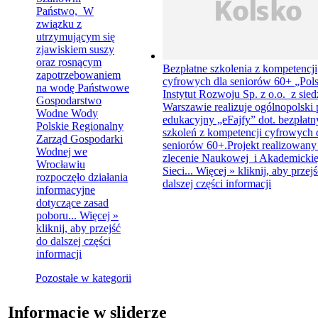
Państwo, W
związku z
utrzymującym się
zjawiskiem suszy
oraz rosnącym
Bezpłatne szkolenia z kompetencji
zapotrzebowaniem
cyfrowych dla seniorów 60+
„Pols
na wodę Państwowe
Instytut Rozwoju Sp. z o.o. z sie
Gospodarstwo
Warszawie realizuje ogólnopolski 
Wodne Wody
edukacyjny „eFajfy” dot. bezpłat
Polskie Regionalny
szkoleń z kompetencji cyfrowych 
Zarząd Gospodarki
seniorów 60+.Projekt realizowany 
Wodnej we
zlecenie Naukowej i Akademickie
Wrocławiu
Sieci...
Więcej »
kliknij, aby przej
rozpoczęło działania
dalszej części informacji
informacyjne
dotyczące zasad
poboru...
Więcej »
kliknij, aby przejść
do dalszej części
informacji
Pozostałe w kategorii
Informacje w sliderze