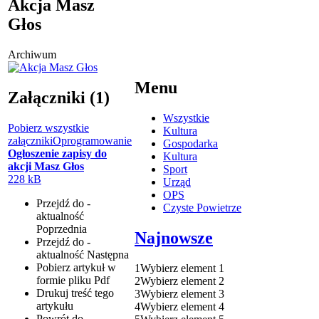
Akcja Masz
Głos
Archiwum
Menu
Załączniki (1)
Wszystkie
Pobierz wszystkie
Kultura
załączniki
Oprogramowanie
Gospodarka
Ogłoszenie zapisy do
Kultura
akcji Masz Głos
Sport
228 kB
Urząd
OPS
Przejdź do -
Czyste Powietrze
aktualność
Poprzednia
Najnowsze
Przejdź do -
aktualność
Następna
Pobierz artykuł w
1
Wybierz element 1
formie pliku
Pdf
2
Wybierz element 2
Drukuj
treść tego
3
Wybierz element 3
artykułu
4
Wybierz element 4
Powrót
do