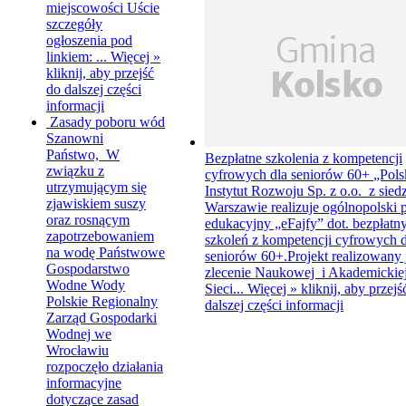
miejscowości Uście
szczegóły
ogłoszenia pod
linkiem: ...
Więcej »
kliknij, aby przejść
do dalszej części
informacji
Zasady poboru wód
Szanowni
Państwo, W
Bezpłatne szkolenia z kompetencji
związku z
cyfrowych dla seniorów 60+
„Pols
utrzymującym się
Instytut Rozwoju Sp. z o.o. z sied
zjawiskiem suszy
Warszawie realizuje ogólnopolski 
oraz rosnącym
edukacyjny „eFajfy” dot. bezpłatn
zapotrzebowaniem
szkoleń z kompetencji cyfrowych d
na wodę Państwowe
seniorów 60+.Projekt realizowany j
Gospodarstwo
zlecenie Naukowej i Akademickie
Wodne Wody
Sieci...
Więcej »
kliknij, aby przejś
Polskie Regionalny
dalszej części informacji
Zarząd Gospodarki
Wodnej we
Wrocławiu
rozpoczęło działania
informacyjne
dotyczące zasad