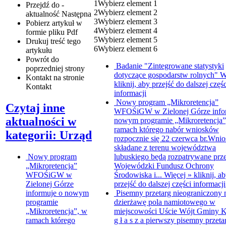
1
Wybierz element 1
Przejdź do -
2
Wybierz element 2
aktualność
Następna
3
Wybierz element 3
Pobierz artykuł w
4
Wybierz element 4
formie pliku
Pdf
5
Wybierz element 5
Drukuj
treść tego
6
Wybierz element 6
artykułu
Powrót
do
Badanie "Zintegrowane statystyki
poprzedniej strony
dotyczące gospodarstw rolnych"
W
Kontakt
na stronie
kliknij, aby przejść do dalszej częśc
Kontakt
informacji
Nowy program „Mikroretencja”
Czytaj inne
WFOŚiGW w Zielonej Górze info
aktualności w
nowym programie „Mikroretencja”
ramach którego nabór wniosków
kategorii: Urząd
rozpocznie się 22 czerwca br.Wnio
składane z terenu województwa
Nowy program
lubuskiego będą rozpatrywane prz
„Mikroretencja”
Wojewódzki Fundusz Ochrony
WFOŚiGW w
Środowiska i...
Więcej »
kliknij, a
Zielonej Górze
przejść do dalszej części informacji
informuje o nowym
Pisemny przetarg nieograniczony 
programie
dzierżawę pola namiotowego w
„Mikroretencja”, w
miejscowości Uście
Wójt Gminy K
ramach którego
g ł a s z a pierwszy pisemny przeta