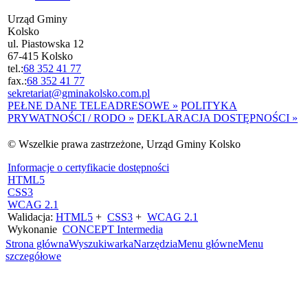
Urząd Gminy
Kolsko
ul. Piastowska 12
67-415 Kolsko
tel.:
68 352 41 77
fax.:
68 352 41 77
sekretariat@gminakolsko.com.pl
PEŁNE DANE TELEADRESOWE »
POLITYKA
PRYWATNOŚCI / RODO »
DEKLARACJA DOSTĘPNOŚCI »
© Wszelkie prawa zastrzeżone, Urząd Gminy Kolsko
Informacje o certyfikacie dostępności
HTML5
CSS3
WCAG 2.1
Walidacja:
HTML5
+
CSS3
+
WCAG 2.1
Wykonanie
CONCEPT
Intermedia
Strona główna
Wyszukiwarka
Narzędzia
Menu główne
Menu
szczegółowe