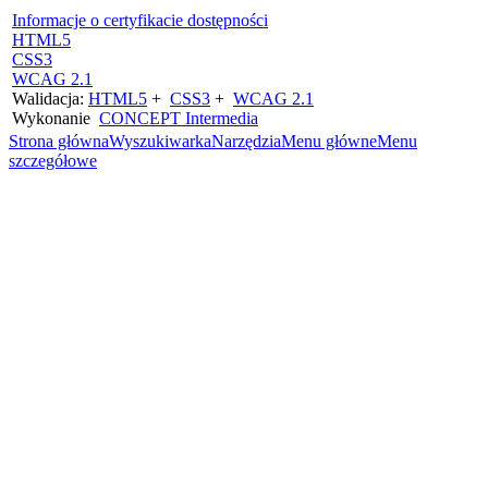
Informacje o certyfikacie dostępności
HTML5
CSS3
WCAG 2.1
Walidacja:
HTML5
+
CSS3
+
WCAG 2.1
Wykonanie
CONCEPT
Intermedia
Strona główna
Wyszukiwarka
Narzędzia
Menu główne
Menu
szczegółowe