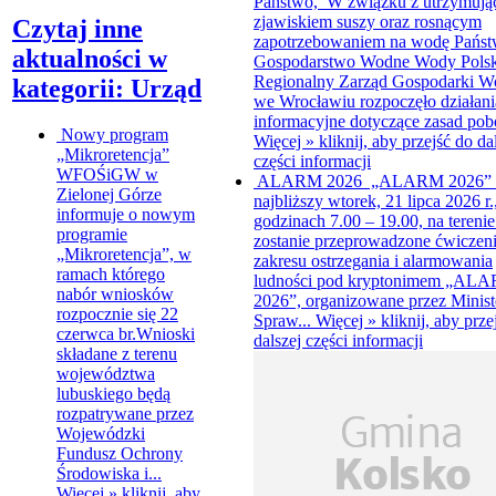
Państwo, W związku z utrzymują
zjawiskiem suszy oraz rosnącym
Czytaj inne
zapotrzebowaniem na wodę Pańs
aktualności w
Gospodarstwo Wodne Wody Polsk
Regionalny Zarząd Gospodarki W
kategorii: Urząd
we Wrocławiu rozpoczęło działani
informacyjne dotyczące zasad pobo
Nowy program
Więcej »
kliknij, aby przejść do da
„Mikroretencja”
części informacji
WFOŚiGW w
ALARM 2026
„ALARM 2026”
Zielonej Górze
najbliższy wtorek, 21 lipca 2026 r.
informuje o nowym
godzinach 7.00 – 19.00, na terenie
programie
zostanie przeprowadzone ćwiczeni
„Mikroretencja”, w
zakresu ostrzegania i alarmowania
ramach którego
ludności pod kryptonimem „AL
nabór wniosków
2026”, organizowane przez Minist
rozpocznie się 22
Spraw...
Więcej »
kliknij, aby prze
czerwca br.Wnioski
dalszej części informacji
składane z terenu
województwa
lubuskiego będą
rozpatrywane przez
Wojewódzki
Fundusz Ochrony
Środowiska i...
Więcej »
kliknij, aby