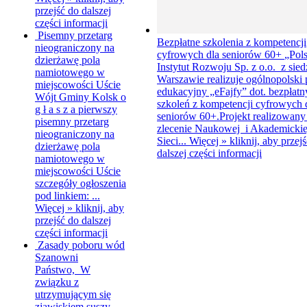
przejść do dalszej
części informacji
Pisemny przetarg
Bezpłatne szkolenia z kompetencji
nieograniczony na
cyfrowych dla seniorów 60+
„Pols
dzierżawę pola
Instytut Rozwoju Sp. z o.o. z sie
namiotowego w
Warszawie realizuje ogólnopolski 
miejscowości Uście
edukacyjny „eFajfy” dot. bezpłat
Wójt Gminy Kolsk o
szkoleń z kompetencji cyfrowych 
g ł a s z a pierwszy
seniorów 60+.Projekt realizowany 
pisemny przetarg
zlecenie Naukowej i Akademickie
nieograniczony na
Sieci...
Więcej »
kliknij, aby przej
dzierżawę pola
dalszej części informacji
namiotowego w
miejscowości Uście
szczegóły ogłoszenia
pod linkiem: ...
Więcej »
kliknij, aby
przejść do dalszej
części informacji
Zasady poboru wód
Szanowni
Państwo, W
związku z
utrzymującym się
zjawiskiem suszy