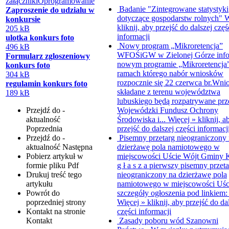
załączniki
Oprogramowanie
Badanie "Zintegrowane statystyki
Zaproszenie do udzialu w
dotyczące gospodarstw rolnych"
W
konkursie
kliknij, aby przejść do dalszej częś
205 kB
informacji
ulotka konkurs foto
Nowy program „Mikroretencja”
496 kB
WFOŚiGW w Zielonej Górze info
Formularz zgloszeniowy
nowym programie „Mikroretencja
konkurs foto
ramach którego nabór wniosków
304 kB
rozpocznie się 22 czerwca br.Wni
regulamin konkurs foto
składane z terenu województwa
189 kB
lubuskiego będą rozpatrywane prz
Przejdź do -
Wojewódzki Fundusz Ochrony
aktualność
Środowiska i...
Więcej »
kliknij, a
Poprzednia
przejść do dalszej części informacj
Przejdź do -
Pisemny przetarg nieograniczony
aktualność
Następna
dzierżawę pola namiotowego w
Pobierz artykuł w
miejscowości Uście
Wójt Gminy K
formie pliku
Pdf
g ł a s z a pierwszy pisemny przet
Drukuj
treść tego
nieograniczony na dzierżawę pola
artykułu
namiotowego w miejscowości Uśc
Powrót
do
szczegóły ogłoszenia pod linkiem: 
poprzedniej strony
Więcej »
kliknij, aby przejść do da
Kontakt
na stronie
części informacji
Kontakt
Zasady poboru wód
Szanowni