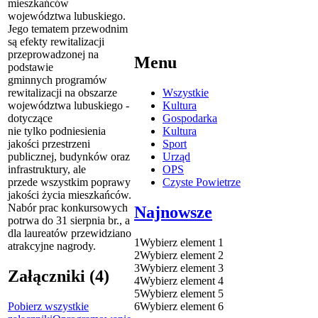
mieszkańców
województwa lubuskiego.
Jego tematem przewodnim
są efekty rewitalizacji
przeprowadzonej na
Menu
podstawie
gminnych programów
rewitalizacji na obszarze
Wszystkie
województwa lubuskiego -
Kultura
dotyczące
Gospodarka
nie tylko podniesienia
Kultura
jakości przestrzeni
Sport
publicznej, budynków oraz
Urząd
infrastruktury, ale
OPS
przede wszystkim poprawy
Czyste Powietrze
jakości życia mieszkańców.
Nabór prac konkursowych
Najnowsze
potrwa do 31 sierpnia br., a
dla laureatów przewidziano
1
Wybierz element 1
atrakcyjne nagrody.
2
Wybierz element 2
3
Wybierz element 3
Załączniki (4)
4
Wybierz element 4
5
Wybierz element 5
Pobierz wszystkie
6
Wybierz element 6