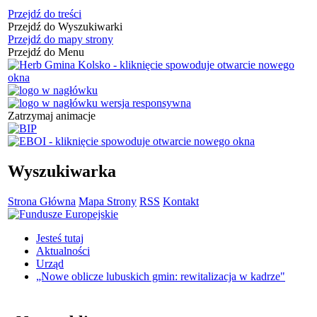
Przejdź do treści
Przejdź do Wyszukiwarki
Przejdź do mapy strony
Przejdź do Menu
Zatrzymaj animacje
Wyszukiwarka
Strona Główna
Mapa Strony
RSS
Kontakt
Jesteś tutaj
Aktualności
Urząd
„Nowe oblicze lubuskich gmin: rewitalizacja w kadrze"