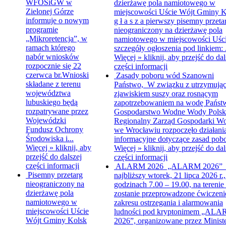
WFOŚiGW w
dzierżawę pola namiotowego w
Zielonej Górze
miejscowości Uście
Wójt Gminy K
informuje o nowym
g ł a s z a pierwszy pisemny przeta
programie
nieograniczony na dzierżawę pola
„Mikroretencja”, w
namiotowego w miejscowości Uśc
ramach którego
szczegóły ogłoszenia pod linkiem: .
nabór wniosków
Więcej »
kliknij, aby przejść do dal
rozpocznie się 22
części informacji
czerwca br.Wnioski
Zasady poboru wód
Szanowni
składane z terenu
Państwo, W związku z utrzymując
województwa
zjawiskiem suszy oraz rosnącym
lubuskiego będą
zapotrzebowaniem na wodę Pańs
rozpatrywane przez
Gospodarstwo Wodne Wody Polsk
Wojewódzki
Regionalny Zarząd Gospodarki W
Fundusz Ochrony
we Wrocławiu rozpoczęło działani
Środowiska i...
informacyjne dotyczące zasad pobo
Więcej »
kliknij, aby
Więcej »
kliknij, aby przejść do dal
przejść do dalszej
części informacji
części informacji
ALARM 2026
„ALARM 2026”
Pisemny przetarg
najbliższy wtorek, 21 lipca 2026 r.
nieograniczony na
godzinach 7.00 – 19.00, na terenie
dzierżawę pola
zostanie przeprowadzone ćwiczeni
namiotowego w
zakresu ostrzegania i alarmowania
miejscowości Uście
ludności pod kryptonimem „AL
Wójt Gminy Kolsk
2026”, organizowane przez Minist