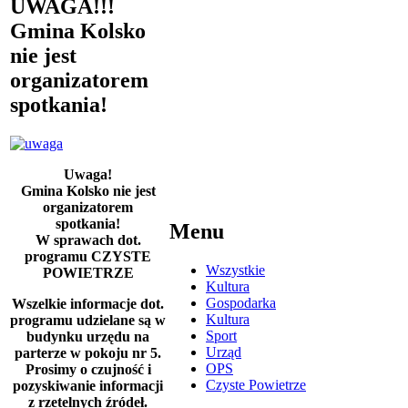
UWAGA!!!
Gmina Kolsko
nie jest
organizatorem
spotkania!
Uwaga!
Gmina Kolsko nie jest
organizatorem
spotkania!
Menu
W sprawach dot.
programu CZYSTE
Wszystkie
POWIETRZE
Kultura
Gospodarka
Wszelkie informacje dot.
Kultura
programu udzielane są w
Sport
budynku urzędu na
Urząd
parterze w pokoju nr 5.
OPS
Prosimy o czujność i
Czyste Powietrze
pozyskiwanie informacji
z rzetelnych źródeł.