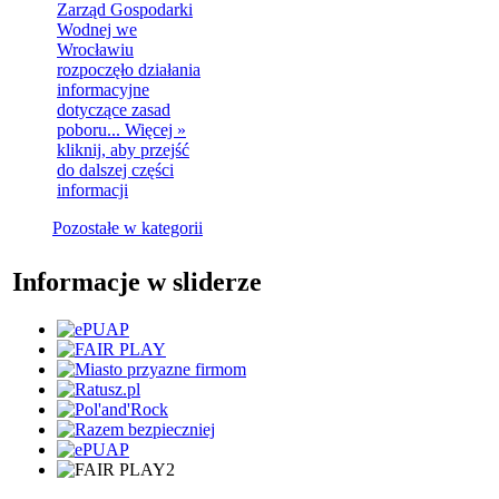
Zarząd Gospodarki
Wodnej we
Wrocławiu
rozpoczęło działania
informacyjne
dotyczące zasad
poboru...
Więcej »
kliknij, aby przejść
do dalszej części
informacji
Pozostałe w kategorii
Informacje w sliderze