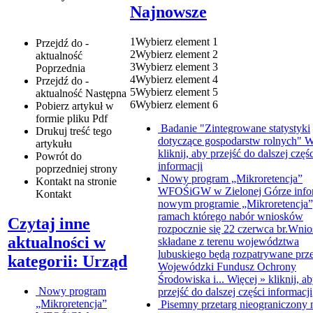
Najnowsze
1
Wybierz element 1
Przejdź do -
2
Wybierz element 2
aktualność
3
Wybierz element 3
Poprzednia
4
Wybierz element 4
Przejdź do -
5
Wybierz element 5
aktualność
Następna
6
Wybierz element 6
Pobierz artykuł w
formie pliku
Pdf
Badanie "Zintegrowane statystyki
Drukuj
treść tego
dotyczące gospodarstw rolnych"
W
artykułu
kliknij, aby przejść do dalszej częśc
Powrót
do
informacji
poprzedniej strony
Nowy program „Mikroretencja”
Kontakt
na stronie
WFOŚiGW w Zielonej Górze info
Kontakt
nowym programie „Mikroretencja”
ramach którego nabór wniosków
Czytaj inne
rozpocznie się 22 czerwca br.Wnio
aktualności w
składane z terenu województwa
lubuskiego będą rozpatrywane prz
kategorii: Urząd
Wojewódzki Fundusz Ochrony
Środowiska i...
Więcej »
kliknij, a
Nowy program
przejść do dalszej części informacji
„Mikroretencja”
Pisemny przetarg nieograniczony 