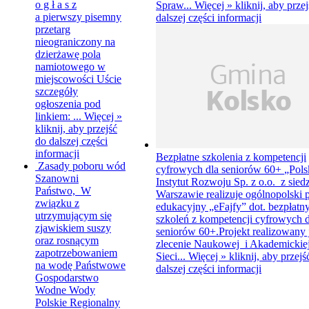
o g ł a s z
Spraw...
Więcej »
kliknij, aby prze
a pierwszy pisemny
dalszej części informacji
przetarg
nieograniczony na
dzierżawę pola
namiotowego w
miejscowości Uście
szczegóły
ogłoszenia pod
linkiem: ...
Więcej »
kliknij, aby przejść
do dalszej części
informacji
Bezpłatne szkolenia z kompetencji
Zasady poboru wód
cyfrowych dla seniorów 60+
„Pols
Szanowni
Instytut Rozwoju Sp. z o.o. z sied
Państwo, W
Warszawie realizuje ogólnopolski 
związku z
edukacyjny „eFajfy” dot. bezpłatn
utrzymującym się
szkoleń z kompetencji cyfrowych d
zjawiskiem suszy
seniorów 60+.Projekt realizowany j
oraz rosnącym
zlecenie Naukowej i Akademickie
zapotrzebowaniem
Sieci...
Więcej »
kliknij, aby przejś
na wodę Państwowe
dalszej części informacji
Gospodarstwo
Wodne Wody
Polskie Regionalny