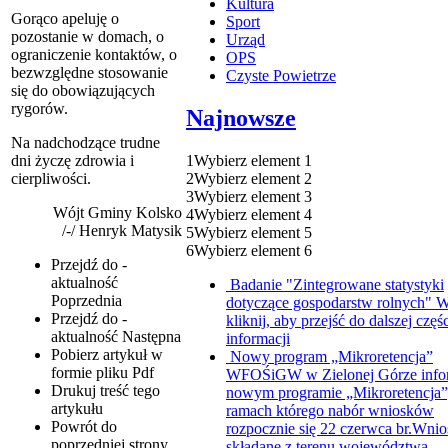
Kultura
Gorąco apeluję o
Sport
pozostanie w domach, o
Urząd
ograniczenie kontaktów, o
OPS
bezwzględne stosowanie
Czyste Powietrze
się do obowiązujących
rygorów.
Najnowsze
Na nadchodzące trudne
1
Wybierz element 1
dni życzę zdrowia i
2
Wybierz element 2
cierpliwości.
3
Wybierz element 3
Wójt Gminy Kolsko
4
Wybierz element 4
/-/ Henryk Matysik
5
Wybierz element 5
6
Wybierz element 6
Przejdź do -
aktualność
Badanie "Zintegrowane statystyki
Poprzednia
dotyczące gospodarstw rolnych"
W
Przejdź do -
kliknij, aby przejść do dalszej częśc
aktualność
Następna
informacji
Pobierz artykuł w
Nowy program „Mikroretencja”
formie pliku
Pdf
WFOŚiGW w Zielonej Górze info
Drukuj
treść tego
nowym programie „Mikroretencja”
artykułu
ramach którego nabór wniosków
Powrót
do
rozpocznie się 22 czerwca br.Wnio
poprzedniej strony
składane z terenu województwa