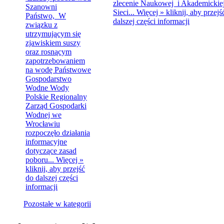
zlecenie Naukowej i Akademickie
Szanowni
Sieci...
Więcej »
kliknij, aby przejś
Państwo, W
dalszej części informacji
związku z
utrzymującym się
zjawiskiem suszy
oraz rosnącym
zapotrzebowaniem
na wodę Państwowe
Gospodarstwo
Wodne Wody
Polskie Regionalny
Zarząd Gospodarki
Wodnej we
Wrocławiu
rozpoczęło działania
informacyjne
dotyczące zasad
poboru...
Więcej »
kliknij, aby przejść
do dalszej części
informacji
Pozostałe w kategorii