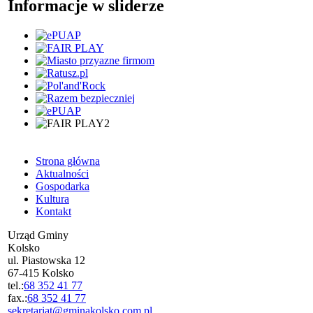
Informacje w sliderze
Strona główna
Aktualności
Gospodarka
Kultura
Kontakt
Urząd Gminy
Kolsko
ul. Piastowska 12
67-415 Kolsko
tel.:
68 352 41 77
fax.:
68 352 41 77
sekretariat@gminakolsko.com.pl