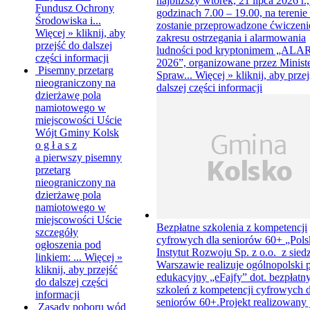
najbliższy wtorek, 21 lipca 2026 r.
Fundusz Ochrony
godzinach 7.00 – 19.00, na terenie
Środowiska i...
zostanie przeprowadzone ćwiczeni
Więcej »
kliknij, aby
zakresu ostrzegania i alarmowania
przejść do dalszej
ludności pod kryptonimem „AL
części informacji
2026”, organizowane przez Minist
Pisemny przetarg
Spraw...
Więcej »
kliknij, aby prze
nieograniczony na
dalszej części informacji
dzierżawę pola
namiotowego w
miejscowości Uście
Wójt Gminy Kolsk
o g ł a s z
a pierwszy pisemny
przetarg
nieograniczony na
dzierżawę pola
namiotowego w
miejscowości Uście
Bezpłatne szkolenia z kompetencji
szczegóły
cyfrowych dla seniorów 60+
„Pols
ogłoszenia pod
Instytut Rozwoju Sp. z o.o. z sied
linkiem: ...
Więcej »
Warszawie realizuje ogólnopolski 
kliknij, aby przejść
edukacyjny „eFajfy” dot. bezpłatn
do dalszej części
szkoleń z kompetencji cyfrowych d
informacji
seniorów 60+.Projekt realizowany j
Zasady poboru wód