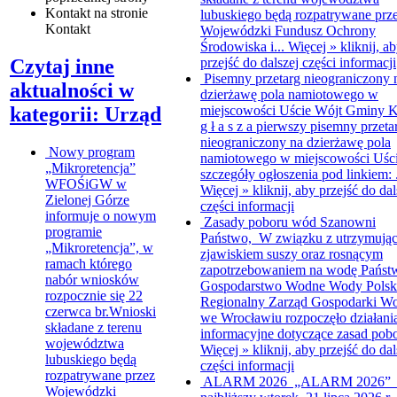
Kontakt
na stronie
lubuskiego będą rozpatrywane prz
Kontakt
Wojewódzki Fundusz Ochrony
Środowiska i...
Więcej »
kliknij, a
przejść do dalszej części informacji
Czytaj inne
Pisemny przetarg nieograniczony 
aktualności w
dzierżawę pola namiotowego w
miejscowości Uście
Wójt Gminy K
kategorii: Urząd
g ł a s z a pierwszy pisemny przeta
nieograniczony na dzierżawę pola
Nowy program
namiotowego w miejscowości Uśc
„Mikroretencja”
szczegóły ogłoszenia pod linkiem: .
WFOŚiGW w
Więcej »
kliknij, aby przejść do dal
Zielonej Górze
części informacji
informuje o nowym
Zasady poboru wód
Szanowni
programie
Państwo, W związku z utrzymując
„Mikroretencja”, w
zjawiskiem suszy oraz rosnącym
ramach którego
zapotrzebowaniem na wodę Pańs
nabór wniosków
Gospodarstwo Wodne Wody Polsk
rozpocznie się 22
Regionalny Zarząd Gospodarki W
czerwca br.Wnioski
we Wrocławiu rozpoczęło działani
składane z terenu
informacyjne dotyczące zasad pobo
województwa
Więcej »
kliknij, aby przejść do dal
lubuskiego będą
części informacji
rozpatrywane przez
ALARM 2026
„ALARM 2026”
Wojewódzki