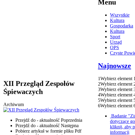
Menu
Wszystkie
Kultura
Gospodarka
Kultura
Sport
Urząd
OPS
Czyste Powie
Najnowsze
1
Wybierz element 
XII Przegląd Zespołów
2
Wybierz element 
3
Wybierz element 
Śpiewaczych
4
Wybierz element 
5
Wybierz element 
Archiwum
6
Wybierz element 
Badanie "Zi
Przejdź do - aktualność
Poprzednia
dotyczące g
Przejdź do - aktualność
Następna
kliknij, aby 
Pobierz artykuł w formie pliku
Pdf
informacji