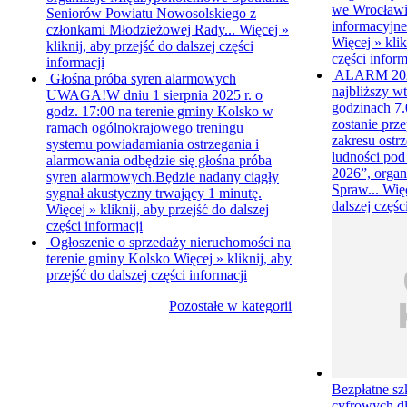
we Wrocławiu
Seniorów Powiatu Nowosolskiego z
informacyjne
członkami Młodzieżowej Rady...
Więcej »
Więcej »
klik
kliknij, aby przejść do dalszej części
części inform
informacji
ALARM 20
Głośna próba syren alarmowych
najbliższy wt
UWAGA!W dniu 1 sierpnia 2025 r. o
godzinach 7.0
godz. 17:00 na terenie gminy Kolsko w
zostanie prz
ramach ogólnokrajowego treningu
zakresu ostr
systemu powiadamiania ostrzegania i
ludności p
alarmowania odbędzie się głośna próba
2026”, organ
syren alarmowych.Będzie nadany ciągły
Spraw...
Wię
sygnał akustyczny trwający 1 minutę.
dalszej częśc
Więcej »
kliknij, aby przejść do dalszej
części informacji
Ogłoszenie o sprzedaży nieruchomości na
terenie gminy Kolsko
Więcej »
kliknij, aby
przejść do dalszej części informacji
Pozostałe w kategorii
Bezpłatne sz
cyfrowych d