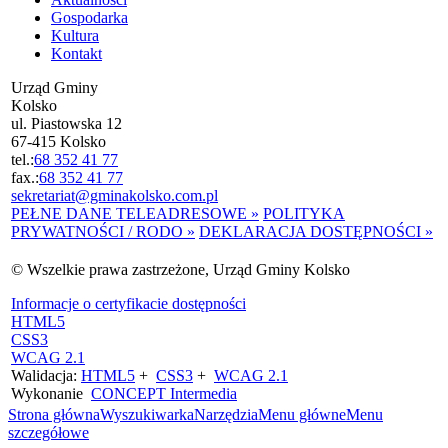
Gospodarka
Kultura
Kontakt
Urząd Gminy
Kolsko
ul. Piastowska 12
67-415 Kolsko
tel.:
68 352 41 77
fax.:
68 352 41 77
sekretariat@gminakolsko.com.pl
PEŁNE DANE TELEADRESOWE »
POLITYKA
PRYWATNOŚCI / RODO »
DEKLARACJA DOSTĘPNOŚCI »
© Wszelkie prawa zastrzeżone, Urząd Gminy Kolsko
Informacje o certyfikacie dostępności
HTML5
CSS3
WCAG 2.1
Walidacja:
HTML5
+
CSS3
+
WCAG 2.1
Wykonanie
CONCEPT
Intermedia
Strona główna
Wyszukiwarka
Narzędzia
Menu główne
Menu
szczegółowe