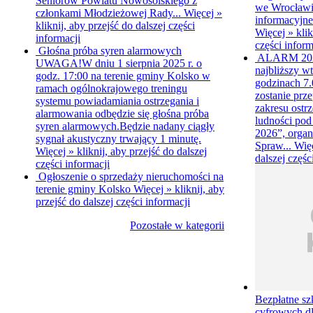
Seniorów Powiatu Nowosolskiego z
we Wrocławiu
członkami Młodzieżowej Rady...
Więcej »
informacyjne
kliknij, aby przejść do dalszej części
Więcej »
klik
informacji
części inform
Głośna próba syren alarmowych
ALARM 20
UWAGA!W dniu 1 sierpnia 2025 r. o
najbliższy wt
godz. 17:00 na terenie gminy Kolsko w
godzinach 7.0
ramach ogólnokrajowego treningu
zostanie prz
systemu powiadamiania ostrzegania i
zakresu ostr
alarmowania odbędzie się głośna próba
ludności p
syren alarmowych.Będzie nadany ciągły
2026”, organ
sygnał akustyczny trwający 1 minutę.
Spraw...
Wię
Więcej »
kliknij, aby przejść do dalszej
dalszej częśc
części informacji
Ogłoszenie o sprzedaży nieruchomości na
terenie gminy Kolsko
Więcej »
kliknij, aby
przejść do dalszej części informacji
Pozostałe w kategorii
Bezpłatne sz
cyfrowych d