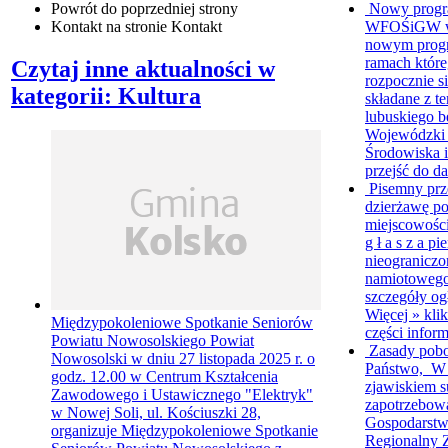
Nowy progr
Powrót
do poprzedniej strony
WFOŚiGW w Z
Kontakt
na stronie Kontakt
nowym progr
ramach któr
Czytaj inne aktualności w
rozpocznie s
kategorii: Kultura
składane z 
lubuskiego b
Wojewódzki
Środowiska i
przejść do da
Pisemny prz
dzierżawę p
miejscowośc
g ł a s z a p
nieograniczo
namiotowego
szczegóły ogł
Więcej »
klik
Międzypokoleniowe Spotkanie Seniorów
części inform
Powiatu Nowosolskiego
Powiat
Zasady pob
Nowosolski w dniu 27 listopada 2025 r. o
Państwo, W 
godz. 12.00 w Centrum Kształcenia
zjawiskiem s
Zawodowego i Ustawicznego "Elektryk"
zapotrzebow
w Nowej Soli, ul. Kościuszki 28,
Gospodarstw
organizuje Międzypokoleniowe Spotkanie
Regionalny 