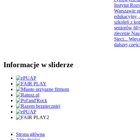
Instytut Roz
Warszawie re
edukacyjny „
szkoleń z ko
seniorów 60+
zlecenie Na
Sieci...
Więc
dalszej częśc
Informacje w sliderze
Strona główna
Aktualności