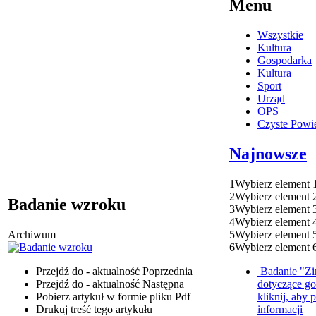
Menu
Wszystkie
Kultura
Gospodarka
Kultura
Sport
Urząd
OPS
Czyste Powie
Najnowsze
1
Wybierz element 
2
Wybierz element 
Badanie wzroku
3
Wybierz element 
4
Wybierz element 
5
Wybierz element 
Archiwum
6
Wybierz element 
Badanie "Zi
Przejdź do - aktualność
Poprzednia
dotyczące g
Przejdź do - aktualność
Następna
kliknij, aby 
Pobierz artykuł w formie pliku
Pdf
informacji
Drukuj
treść tego artykułu