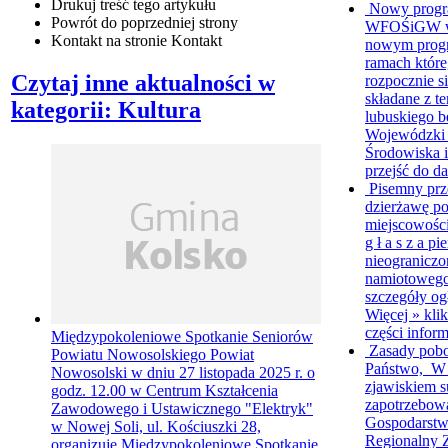
Drukuj
treść tego artykułu
Nowy progr
Powrót
do poprzedniej strony
WFOŚiGW w Z
Kontakt
na stronie Kontakt
nowym progr
ramach któr
Czytaj inne aktualności w
rozpocznie s
składane z 
kategorii: Kultura
lubuskiego b
Wojewódzki
Środowiska i
przejść do da
Pisemny prz
dzierżawę p
miejscowośc
g ł a s z a p
nieograniczo
namiotowego
szczegóły ogł
Więcej »
klik
części inform
Międzypokoleniowe Spotkanie Seniorów
Zasady pob
Powiatu Nowosolskiego
Powiat
Państwo, W 
Nowosolski w dniu 27 listopada 2025 r. o
zjawiskiem s
godz. 12.00 w Centrum Kształcenia
zapotrzebow
Zawodowego i Ustawicznego "Elektryk"
Gospodarstw
w Nowej Soli, ul. Kościuszki 28,
Regionalny 
organizuje Międzypokoleniowe Spotkanie