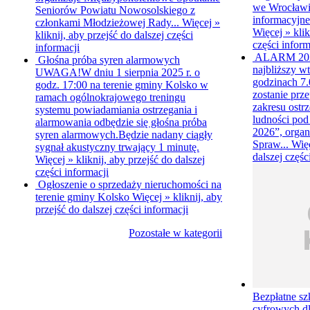
we Wrocławiu
Seniorów Powiatu Nowosolskiego z
informacyjne
członkami Młodzieżowej Rady...
Więcej »
Więcej »
klik
kliknij, aby przejść do dalszej części
części inform
informacji
ALARM 20
Głośna próba syren alarmowych
najbliższy wt
UWAGA!W dniu 1 sierpnia 2025 r. o
godzinach 7.0
godz. 17:00 na terenie gminy Kolsko w
zostanie prz
ramach ogólnokrajowego treningu
zakresu ostr
systemu powiadamiania ostrzegania i
ludności p
alarmowania odbędzie się głośna próba
2026”, organ
syren alarmowych.Będzie nadany ciągły
Spraw...
Wię
sygnał akustyczny trwający 1 minutę.
dalszej częśc
Więcej »
kliknij, aby przejść do dalszej
części informacji
Ogłoszenie o sprzedaży nieruchomości na
terenie gminy Kolsko
Więcej »
kliknij, aby
przejść do dalszej części informacji
Pozostałe w kategorii
Bezpłatne sz
cyfrowych d