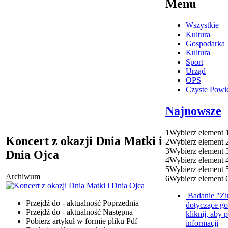
Menu
Wszystkie
Kultura
Gospodarka
Kultura
Sport
Urząd
OPS
Czyste Powie
Najnowsze
1
Wybierz element 
Koncert z okazji Dnia Matki i
2
Wybierz element 
3
Wybierz element 
Dnia Ojca
4
Wybierz element 
5
Wybierz element 
Archiwum
6
Wybierz element 
Badanie "Zi
Przejdź do - aktualność
Poprzednia
dotyczące g
Przejdź do - aktualność
Następna
kliknij, aby 
Pobierz artykuł w formie pliku
Pdf
informacji