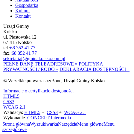
Gospodarka
Kultura
Kontakt
Urząd Gminy
Kolsko
ul. Piastowska 12
67-415 Kolsko
tel.:
68 352 41 77
fax.:
68 352 41 77
sekretariat@gminakolsko.com.pl
PEŁNE DANE TELEADRESOWE »
POLITYKA
PRYWATNOŚCI / RODO »
DEKLARACJA DOSTĘPNOŚCI »
© Wszelkie prawa zastrzeżone, Urząd Gminy Kolsko
Informacje o certyfikacie dostępności
HTML5
CSS3
WCAG 2.1
Walidacja:
HTML5
+
CSS3
+
WCAG 2.1
Wykonanie
CONCEPT
Intermedia
Strona główna
Wyszukiwarka
Narzędzia
Menu główne
Menu
szczegółowe