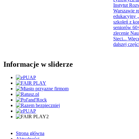
Instytut Roz
Warszawie re
edukacyjny „
szkoleń z ko
seniorów 60+
zlecenie Na
Sieci...
Więc
dalszej częśc
Informacje w sliderze
Strona główna
Aktualności