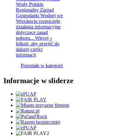
Wody Polskie
Regionalny Zarząd
Gospodarki Wodnej we
Wrocławiu rozpoczęło
działania informacyjne
dotyczące zasad
poboru...
Więcej »
kliknij, aby przejść do
dalszej części
informacji
Pozostałe w kategorii
Informacje w sliderze