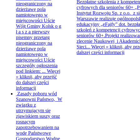
Bezpłatne szkolenia z kompeten
nieograniczony na
cyfrowych dla seniorów 60+
„P
dzierżawę pola
Instytut Rozwoju Sp. z o.o. z s
namiotowego w
Warszawie realizuje ogólnopols
miejscowości Uście
edukacyjny „eFajfy” dot. bezpł
Wójt Gminy Kolsk o g
szkoleń z kompetencji cyfrowyc
ł a s z a pierwszy
seniorów 60+.Projekt realizowan
pisemny przetarg
zlecenie Naukowej i Akademick
nieograniczony na
Sieci...
Więcej »
kliknij, aby prz
dzierżawę pola
dalszej części informacji
namiotowego w
miejscowości Uście
szczegóły ogłoszenia
pod linkiem: ...
Więcej
»
kliknij, aby przejść
do dalszej części
informacji
Zasady poboru wód
Szanowni Państwo, W
związku z
utrzymującym się
zjawiskiem suszy oraz
rosnącym
zapotrzebowaniem na
wodę Państwowe
Gospodarstwo Wodne