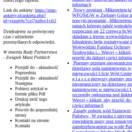
zbiorczego raportu.
informacji
Nowy program „Mikroretencja
Link do ankiety:
https://zmp-
WFOŚiGW w Zielonej Górze in
ankiety.pl/ankieta.php?
nowym programie „Mikroretenc
id=vrzqjrjlv7czj7gz8ve1vfr2
ramach którego nabór wnioskó
rozpocznie się 22 czerwca br.W
Dziękujemy za poświęcony
składane z terenu województwa
czas i udzielenie
lubuskiego będą rozpatrywane 
przemyślanych odpowiedzi.
Wojewódzki Fundusz Ochrony
W imieniu Rady Partnerstwa
Środowiska i...
Więcej »
kliknij
- Związek Miast Polskich
przejść do dalszej części informa
Pisemny przetarg nieograniczo
Przejdź do - aktualność
dzierżawę pola namiotowego w
Poprzednia
miejscowości Uście
Wójt Gminy
Przejdź do - aktualność
g ł a s z a pierwszy pisemny prz
Następna
nieograniczony na dzierżawę po
Pobierz artykuł w
namiotowego w miejscowości U
formie pliku
Pdf
szczegóły ogłoszenia pod linkiem
Drukuj
treść tego
Więcej »
kliknij, aby przejść do 
artykułu
części informacji
Powrót
do poprzedniej
Zasady poboru wód
Szanowni
strony
Państwo, W związku z utrzymu
Kontakt
na stronie
zjawiskiem suszy oraz rosnący
Kontakt
zapotrzebowaniem na wodę Pa
Gospodarstwo Wodne Wody Pol