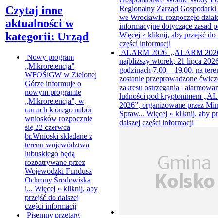
Czytaj inne
Regionalny Zarząd Gospodarki
we Wrocławiu rozpoczęło dział
aktualności w
informacyjne dotyczące zasad p
kategorii: Urząd
Więcej »
kliknij, aby przejść do 
części informacji
ALARM 2026
„ALARM 202
Nowy program
najbliższy wtorek, 21 lipca 2026
„Mikroretencja”
godzinach 7.00 – 19.00, na tere
WFOŚiGW w Zielonej
zostanie przeprowadzone ćwicz
Górze informuje o
zakresu ostrzegania i alarmowan
nowym programie
ludności pod kryptonimem „
„Mikroretencja”, w
2026”, organizowane przez Min
ramach którego nabór
Spraw...
Więcej »
kliknij, aby p
wniosków rozpocznie
dalszej części informacji
się 22 czerwca
br.Wnioski składane z
terenu województwa
lubuskiego będą
rozpatrywane przez
Wojewódzki Fundusz
Ochrony Środowiska
i...
Więcej »
kliknij, aby
przejść do dalszej
części informacji
Pisemny przetarg