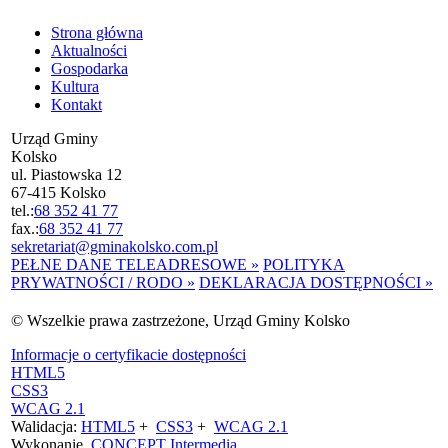
Strona główna
Aktualności
Gospodarka
Kultura
Kontakt
Urząd Gminy
Kolsko
ul. Piastowska 12
67-415 Kolsko
tel.:
68 352 41 77
fax.:
68 352 41 77
sekretariat@gminakolsko.com.pl
PEŁNE DANE TELEADRESOWE »
POLITYKA
PRYWATNOŚCI / RODO »
DEKLARACJA DOSTĘPNOŚCI »
© Wszelkie prawa zastrzeżone, Urząd Gminy Kolsko
Informacje o certyfikacie dostępności
HTML5
CSS3
WCAG 2.1
Walidacja:
HTML5
+
CSS3
+
WCAG 2.1
Wykonanie
CONCEPT
Intermedia