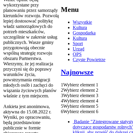
wykorzystane przy
Menu
planowaniu przez samorządy
kierunków rozwoju. Pozwolą
lepiej dostosować politykę
Wszystkie
władz samorządowych do
Kultura
potrzeb mieszkańców,
Gospodarka
szczególnie w zakresie usług
Kultura
publicznych. Wasze gminy
Sport
przygotowują obecnie
Urząd
wspólną strategię rozwoju
OPS
obszaru Partnerstwa.
Czyste Powietrze
Wierzymy, że jej realizacja
przyczyni się do poprawy
Najnowsze
warunków życia,
powstrzymania emigracji
1
Wybierz element 1
młodych osób i zachęci do
2
Wybierz element 2
wiązania życiowych planów
3
Wybierz element 3
właśnie z tym miejscem.
4
Wybierz element 4
5
Wybierz element 5
Ankieta jest anonimowa,
6
Wybierz element 6
aktywna do 15.08.2022 r.
Wyniki, po opracowaniu,
Badanie "Zintegrowane statyst
będą przedstawione
dotyczące gospodarstw rolnych
publicznie w formie
kliknij, aby przejść do dalszej c